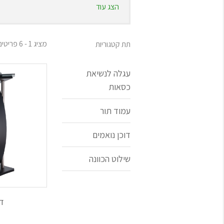
הצג עוד
תתפשרו על פריטי הציוד שעושים את ההבדל 
המענה המקצועי ביותר.
חשוב מאוד לבחור בחברת מדיליין שתספק עב
מציג 1 - 6 פריטים מתוך 6
תת קטגוריות
בעיצוב הכה נדרש ומצופה מאולמות אירועים
שנות הניסיון שלהם, על מנת לבצע התקש
עגלה לנשיאת
כסאות
עמוד תור
דוכן נואמים
שילוט הכוונה
דו
3