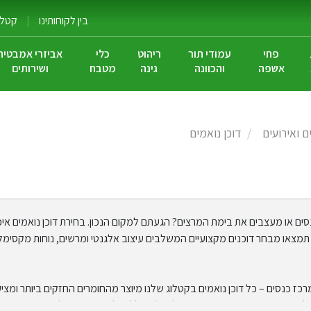
בין לקוחותינו
|
קטלוג
פחי
עמודי תור
ריהוט
כלי
אביזרי אמבטיה
אשפה
והכוונה
גינה
מטבח
ושירותים
ם ואירועים
דוכן נואמים
סים או מעצבים את בימת המרצים? הגעתם למקום הנכון. בחירת דוכן נואמים איכ
יליין תמצאו מבחר דוכנים מקצועיים המשלבים עיצוב אלגנטי ומרשים, נוחות מקסי
מרכז כנסים – כל דוכן נואמים בקטלוג שלנו מיוצר מהחומרים החזקים ביותר ומצ
לא רק משדרג את המראה הוויזואלי של החלל, אלא גם מעניק לדוברים ביטחון 