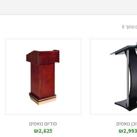
הגדול: בחרו עוד היום את הדגם המוביל עבורכם, והבטיחו שכל דוכן נואמים וכל
ורכם פריטי ציוד לאירועים ברמה הגבוהה ביותר, שעשויים מהחומרים האיכותיים
 איכותיים. ישנן חברות המתמחות באספקת ציוד למטבחים, בתי חולים ואולמות 
רות מושכלת שתמנע מכם אי נעימויות במהלך האירוע הגדול הבא שלכם
כן נואמים
פודיום נואמים
₪2,625
₪2,99