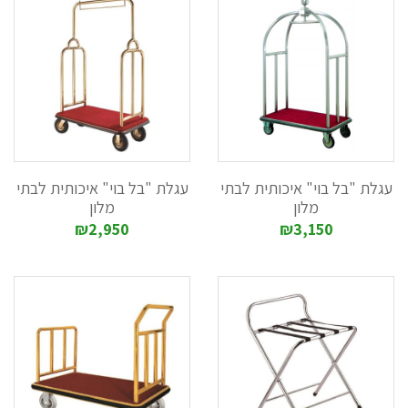
המתאימות לשטחים ציבוריים ויוקרתיים.
העגלות מיוצרות מפלסטיק איכותי. ניתן לצרף להן דליי ניקוי בגדלים
שונים (6-12 ליטר) ואף בצבעים שונים.
בנוסף, אנו גם משווקים עגלות ניקיון ממתכת ומנירוסטה.
3. עגלות חדרנית מפוארות במגוון דגמים
עגלות החדרנית שאנו משווקים, יוצרו תוך מחשבה על נוחות
מרבית, מידוף מתאים ושינוע העגלות בקלות ויעילות.
לבחירתכם עגלות חדרנית בגדלים שונים, המתאימות לשינוע
העגלה במקומות צרים וקטנים וכן עגלות המתאימות לניקוי חדרי
עגלת "בל בוי" איכותית לבתי
עגלת "בל בוי" איכותית לבתי
אירוח.
מלון
מלון
בנוסף, ישנם דגמים של עגלות עם/בלי דלתות וכן דגמים בעלי שק
₪2,950
₪3,150
אחד או יותר, לאיסוף כביסה.
4. עגלות כביסה באיכות הטובה ביותר, אשר מיוצרות אצל מיטב
היצרנים בארץ ובחו"ל
קיימות עגלות כביסה לשינוע כמות גדולה של כביסה, עגלות
כביסה עם מסגרת מתכת/ללא מסגרת מתכת וכן עגלות פתוחות,
אשר ניתן לכסותן עם כיסוי בד מיוחד. קיימות עגלות כביסה
מפלסטיק איכותי או עגלות כביסה מניקל, הכוללות שק ומתאימות
לשינוע כביסה בכמות בינונית. בנוסף, ישנם כלובי כביסה ממתכת