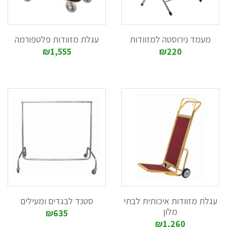
וכן ניתן להוסיף מדפים, בהתאם לצורך. את עגלות הכלוב ניתן
להזמין במס' גדלים, עם דלתות שונות, בהתאם לדרישה.
5. עגלות רום סרוויס יוקרתיות המיועדות למלונות יוקרה
מעמד נירוסטה למזוודות
עגלת מזוודות פלטפורמה
עגלות בציפוי זהב, אשר מגיעות במגוון גדלים ועיצובים, המביאות
₪1,555
₪220
את היוקרה לחדרי האירוח.
זהו רק חלק ממגוון העגלות המשווקת ע"י חברת "מדיליין יבוא
ושיווק". אתם מוזמנים לגלוש בקטגוריה "עגלות" ולבחור את
העגלה המתאימה ביותר לצרכים שלכם.
עגלת מזוודות איכותית לבתי
סטנד לבגדים ומעילים
מלון
₪635
₪1,260