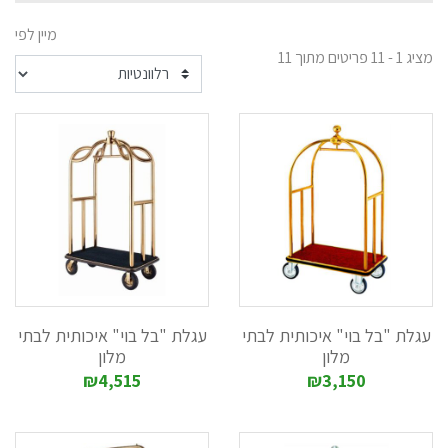
מפלסטיק עם שניים, שלושה או ארבעה מדפים.
מיין לפי
מציג 1 - 11 פריטים מתוך 11
אנו מציעים עגלות שירות ברוחב ואורך שונים, המתאימים למגוון
צרכים.
ניתן להוסיף לעגלות שירות - מכלי פלסטיק לפינוי פסולת.
לבחירתכם, עגלות שירות בצבע לבן, אפור או שחור.
עגלות שירות מנירוסטה
אנו מציעים עגלות נירוסטה מודולריות, במגוון גדלים.
ניתן לייצר עגלות נירוסטה בגדלים שונים - בהתאם לדרישה.
ניתן להרכיב שניים או שלושה מדפים, בהתאם לצורך.
כמו כן, חברתנו משווקת עגלות שירות למטבחים מוסדיים, כגון
עגלות נירוסטה בעלות מכלי פלסטיק בגדלים שונים, המיועדות
לחלוקה ולאיסוף של כלים.
2. מגוון רחב של עגלות ניקיון - אשר מספקות מענה מצוין למגוון
עגלת "בל בוי" איכותית לבתי
עגלת "בל בוי" איכותית לבתי
שטחים ולמגוון צרכים
מלון
מלון
בין העגלות שלנו, תמצאו עגלות אשר ניתן לשאת עליהן חומרי ניקיון
₪4,515
₪3,150
ואף עגלות ניקיון גדולות, בעלות סוגרי בטיחות במגירות.
אנו מציעים עגלות ניקיון המעוצבות בעיצוב אקסקלוסיבי,