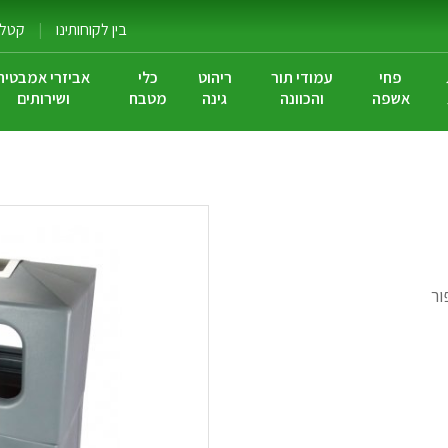
בין לקוחותינו
|
קטלוג
פחי
עמודי תור
ריהוט
כלי
אביזרי אמבטיה
אשפה
והכוונה
גינה
מטבח
ושירותים
ור