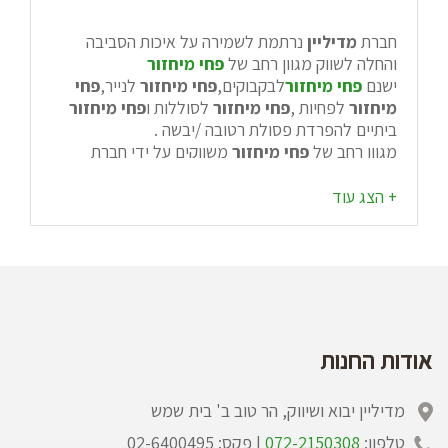
חברת
מדיליין
נרתמת לשמירה על איכות הסביבה
והחלה לשווק מגוון רחב של
פחי מיחזור
ישנם
פחי מיחזור
לבקבוקים,
פחי מיחזור
לנייר,
פחי
מיחזור
לפחיות ,
פחי מיחזור
לסוללות ו
פחי מיחזור
ביתיים להפרדת פסולת רטובה /יבשה .
מגוון רחב של
פחי מיחזור
משווקים על ידי חברת
מדיליין
ייבוא ושיווק לחברות פרטיות גדולות,מוסדות
רבים בארץ וחברות ממשלתיות .
חברת
מדיליין
ייבוא ושיווק נותנת פתרונות ומתאימה
לכל לקוח את סוגי
פחי המיחזור
הנדרשים ומתאימים
לצרכיו.
אודות החנות
מדיליין יבוא ושיווק, הר טוב ב' בית שמש
טלפון:
072-2150308
| פקס: 02-6400495